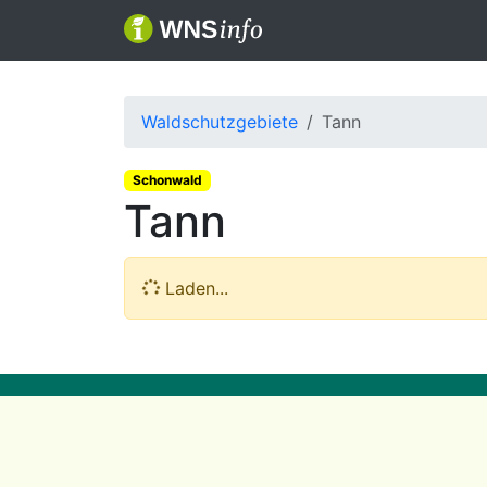
Waldschutzgebiete
Tann
Schonwald
Tann
Laden...