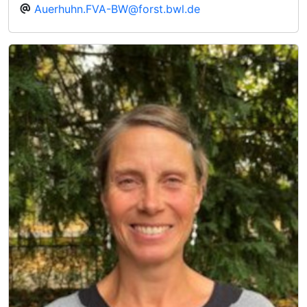
Auerhuhn.FVA-BW@forst.bwl.de