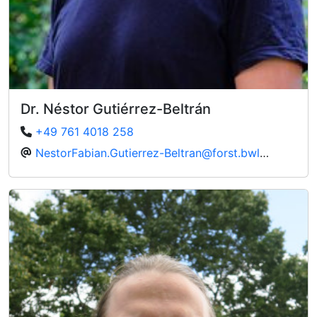
Dr. Néstor Gutiérrez-Beltrán
+49 761 4018 258
NestorFabian.Gutierrez-Beltran@forst.bwl.de